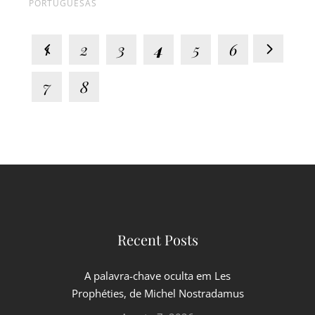
PORTUGUESAS
1
2
3
4
5
6
7
8
Recent Posts
A palavra-chave oculta em Les
Prophéties, de Michel Nostradamus