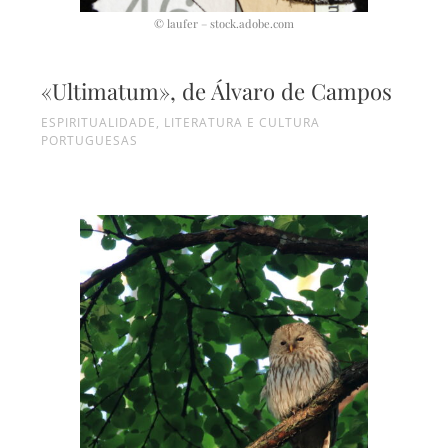
© laufer – stock.adobe.com
«Ultimatum», de Álvaro de Campos
ESPIRITUALIDADE
,
LITERATURA E CULTURA
PORTUGUESAS