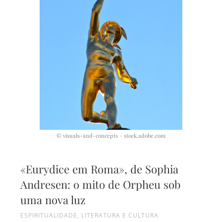
© visuals-and-concepts – stock.adobe.com
«Eurydice em Roma», de Sophia
Andresen: o mito de Orpheu sob
uma nova luz
ESPIRITUALIDADE
,
LITERATURA E CULTURA