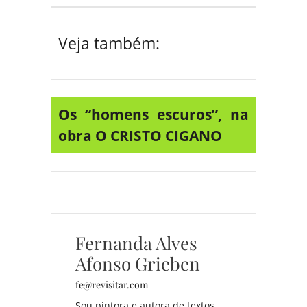
Veja também:
Os “homens escuros”, na
obra O CRISTO CIGANO
Fernanda Alves
Afonso Grieben
fe@revisitar.com
Sou pintora e autora de textos