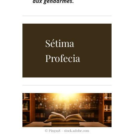
aux gendarmes.
Sétima
Profecia
© Ping198 – stock.adobe.com