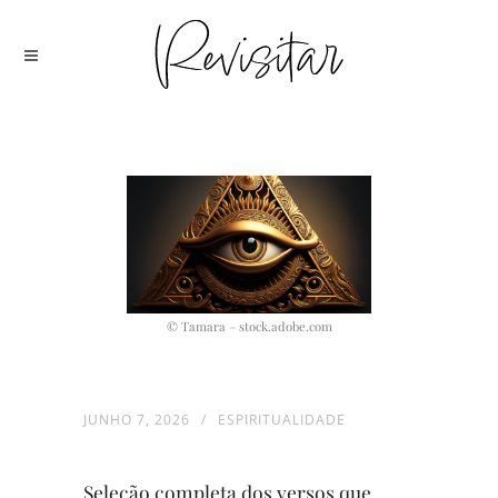
© Tamara – stock.adobe.com
JUNHO 7, 2026
ESPIRITUALIDADE
Seleção completa dos versos que