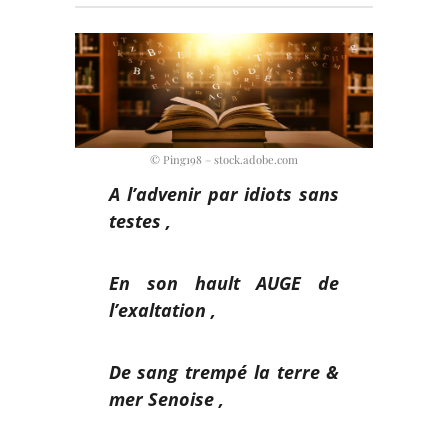
© Ping198 – stock.adobe.com
A l’advenir par idiots sans
testes ,
En son hault AUGE de
l’exaltation
,
De sang trempé la terre &
mer Senoise ,