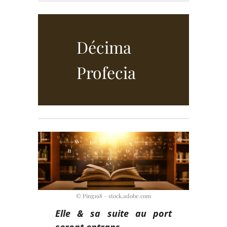
Décima
Profecia
© Ping198 – stock.adobe.com
Elle & sa suite au port
seront entrans ,