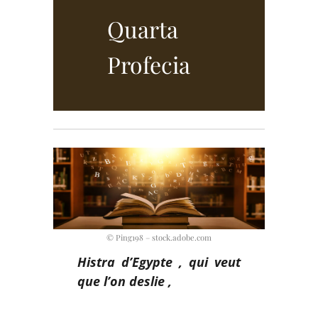
Quarta
Profecia
© Ping198 – stock.adobe.com
Histra d’Egypte , qui veut
que l’on deslie ,